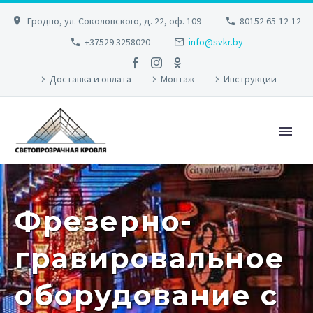
Гродно, ул. Соколовского, д. 22, оф. 109
80152 65-12-12
+37529 3258020
info@svkr.by
Доставка и оплата
Монтаж
Инструкции
Фрезерно-
гравировальное
оборудование с